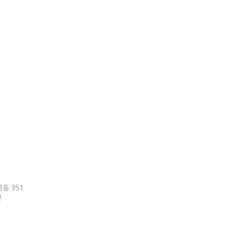
동 351
관